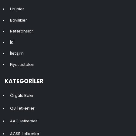
Ürünler
Bayilikler
Referanslar
İK
İletişim
Fiyat Listeleri
KATEGORILER
Örgülü Bakır
Q8 İletkenler
AAC İletkenler
ACSR İletkenler