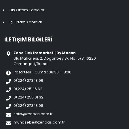
Dış Ortam Kablolar
İç Ortam Kablolar
İLETIŞIM BILGILERI
Zeno Elektromarket | ByAfacan
Ulu Mahallesi, 2. Doğanbey Sk. No:15/B, 16220
Osmangazi/Bursa
Pazartesi - Cuma : 08:30 - 18:00
0(224) 273 13 96
0(224) 251 16 62
0(224) 255 01 32
0(224) 273 13 98
satis@zenoas.com.tr
muhasebe@zenoas.com.tr