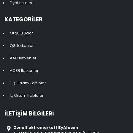
Fiyat Listeleri
KATEGORILER
Örgülü Bakır
Q8 İletkenler
AAC İletkenler
ACSR İletkenler
Dış Ortam Kablolar
İç Ortam Kablolar
İLETIŞIM BILGILERI
Zeno Elektromarket | ByAfacan