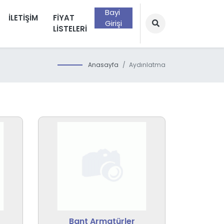
Bayi
İLETIŞIM
FIYAT
Girişi
LISTELERI
Anasayfa
Aydınlatma
Bant Armatürler