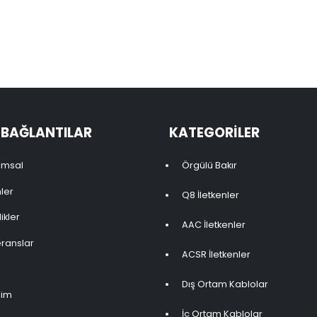
I BAĞLANTILAR
KATEGORILER
umsal
Örgülü Bakır
ler
Q8 İletkenler
ikler
AAC İletkenler
ranslar
ACSR İletkenler
Dış Ortam Kablolar
şim
İç Ortam Kablolar