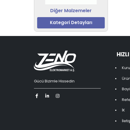
Diğer Malzemeler
Kategori Detayları
HIZL
Kur
Ürün
Gücü Bizimle Hissedin
Bayil
Refe
İK
İleti