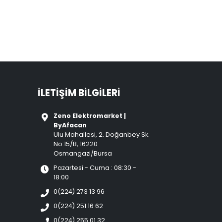
İLETIŞIM BILGILERI
Zeno Elektromarket |
ByAfacan
Ulu Mahallesi, 2. Doğanbey Sk.
No:15/B, 16220
Osmangazi/Bursa
Pazartesi - Cuma : 08:30 -
18:00
0(224) 273 13 96
0(224) 251 16 62
0(224) 255 01 32