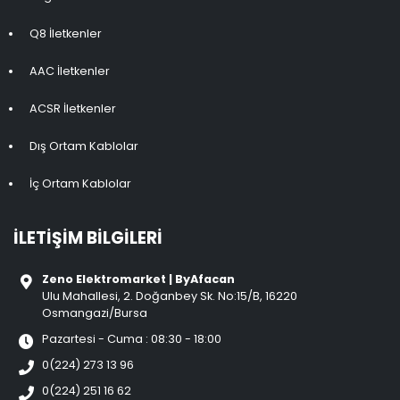
Q8 İletkenler
AAC İletkenler
ACSR İletkenler
Dış Ortam Kablolar
İç Ortam Kablolar
İLETIŞIM BILGILERI
Zeno Elektromarket | ByAfacan
Ulu Mahallesi, 2. Doğanbey Sk. No:15/B, 16220
Osmangazi/Bursa
Pazartesi - Cuma : 08:30 - 18:00
0(224) 273 13 96
0(224) 251 16 62