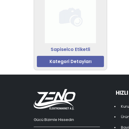
Sapiselco Etiketli
Kategori Detayları
HIZL
Kur
Ürün
Gücü Bizimle Hissedin
Bayil