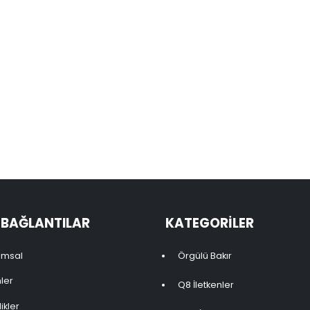
I BAĞLANTILAR
KATEGORILER
umsal
Örgülü Bakır
ler
Q8 İletkenler
ikler