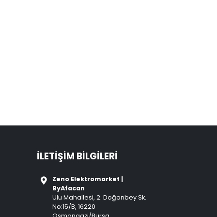
İLETIŞIM BILGILERI
Zeno Elektromarket |
ByAfacan
Ulu Mahallesi, 2. Doğanbey Sk.
No:15/B, 16220
Osmangazi/Bursa