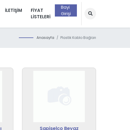
Bayi
İLETIŞIM
FIYAT
Girişi
LISTELERI
Anasayfa
Plastik Kablo Bağları
ı
Sapiselco Beyaz