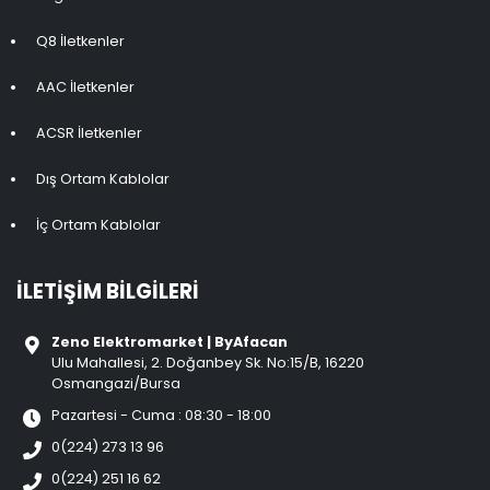
Q8 İletkenler
AAC İletkenler
ACSR İletkenler
Dış Ortam Kablolar
İç Ortam Kablolar
İLETIŞIM BILGILERI
Zeno Elektromarket | ByAfacan
Ulu Mahallesi, 2. Doğanbey Sk. No:15/B, 16220
Osmangazi/Bursa
Pazartesi - Cuma : 08:30 - 18:00
0(224) 273 13 96
0(224) 251 16 62