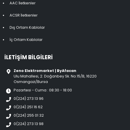
AAC İletkenler
ACSR İletkenler
Dış Ortam Kablolar
İç Ortam Kablolar
İLETIŞIM BILGILERI
Zeno Elektromarket | ByAfacan
Ulu Mahallesi, 2. Doğanbey Sk. No:15/B, 16220
Osmangazi/Bursa
Pazartesi - Cuma : 08:30 - 18:00
0(224) 273 13 96
0(224) 251 16 62
0(224) 255 01 32
0(224) 273 13 98